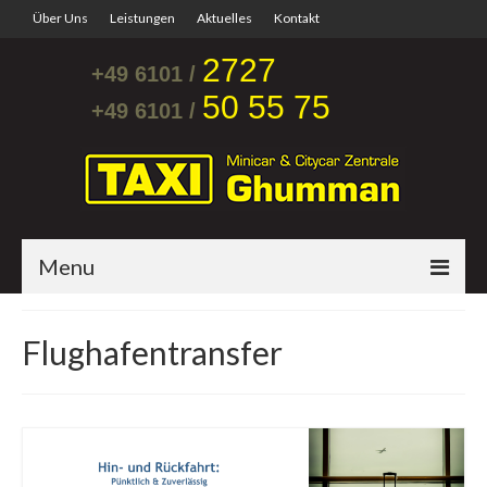
Über Uns
Leistungen
Aktuelles
Kontakt
2727
+49 6101 /
50 55 75
+49 6101 /
Menu
Startseite
Flughafentransfer
Flughafentransfer
Krankentransporte
Mini & City Car