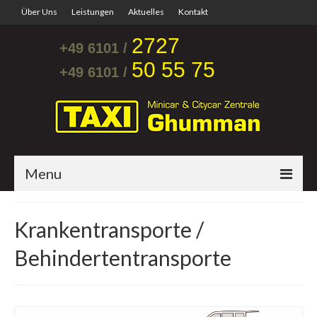
Über Uns
Leistungen
Aktuelles
Kontakt
2727
+49 6101 /
50 55 75
+49 6101 /
Menu
Startseite
Krankentransporte /
Flughafentransfer
Behindertentransporte
Krankentransporte
Mini & City Car